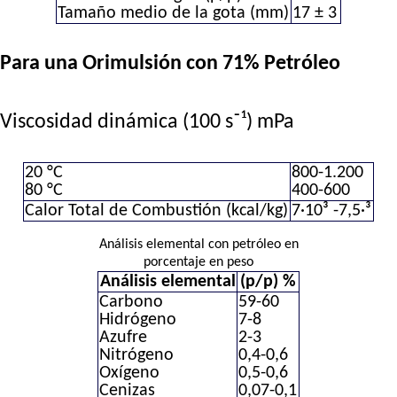
Tamaño medio de la gota (mm)
17 ± 3
Para una Orimulsión con 71% Petróleo
Viscosidad dinámica (100 s⁻¹) mPa
20 °C
800-1.200
80 °C
400-600
Calor Total de Combustión (kcal/kg)
7·10³ -7,5·³
Análisis elemental con petróleo en
porcentaje en peso
Análisis elemental
(p/p) %
Carbono
59-60
Hidrógeno
7-8
Azufre
2-3
Nitrógeno
0,4-0,6
Oxígeno
0,5-0,6
Cenizas
0,07-0,1