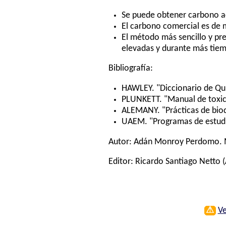
Se puede obtener carbono act
El carbono comercial es de 
El método más sencillo y pr
elevadas y durante más tiem
Bibliografía:
HAWLEY. "Diccionario de Quí
PLUNKETT. "Manual de toxico
ALEMANY. "Prácticas de bioq
UAEM. "Programas de estudi
Autor:
Adán Monroy Perdomo
.
Editor:
Ricardo Santiago Netto
(
⚠
Ve