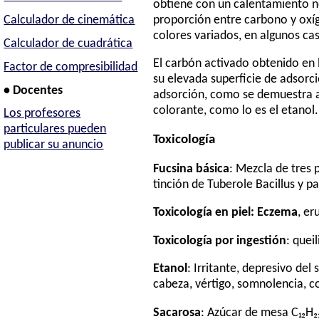
obtiene con un calentamiento n
proporción entre carbono y oxí
Calculador de cinemática
colores variados, en algunos cas
Calculador de cuadrática
El carbón activado obtenido en 
Factor de compresibilidad
su elevada superficie de adsorció
• Docentes
adsorción, como se demuestra al
colorante, como lo es el etanol.
Los profesores
particulares pueden
Toxicología
publicar su anuncio
Fucsina básica
: Mezcla de tres 
tinción de Tuberole Bacillus y p
Toxicología en piel: Eczema
, er
Toxicología por ingestión
: quei
Etanol
: Irritante, depresivo del
cabeza, vértigo, somnolencia, c
Sacarosa
: Azúcar de mesa C₁₂H₂