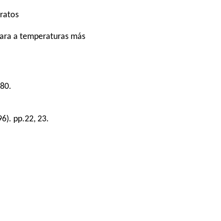
dratos
ntara a temperaturas más
880.
). pp.22, 23.