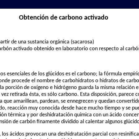
Obtención de carbono activado
artir de una sustancia orgánica (sacarosa)
carbón activado obtenido en laboratorio con respecto al carb
 esenciales de los glúcidos es el carbono; la fórmula empíric
onde procede el nombre de carbohidratos o hidratos de carbon
la porción de oxígeno e hidrógeno guarda la misma relación e
vez retirada ésta, es sólo carbono. Esta disposición, parece c
ya que amarillean, pardean, se ennegrecen y quedan convertid
ado, reacción muy conocida desde hace mucho tiempo y se pue
ón térmica y por deshidratación química con un ácido concen
ión de carbón finamente dividido al calentar algunos glúcido
 los ácidos provocan una deshidratación parcial con resinifica