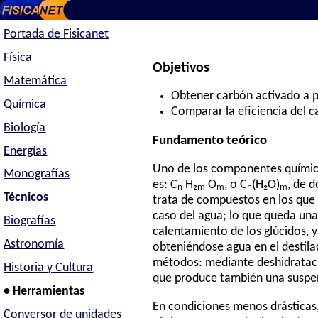
Portada de Fisicanet
Física
Objetivos
Matemática
Obtener carbón activado a p
Química
Comparar la eficiencia del 
Biología
Fundamento teórico
Energías
Uno de los componentes químicos
Monografías
es: Cₙ H₂ₘ Oₘ, o Cₙ(H₂O)ₘ, de d
Técnicos
trata de compuestos en los que 
caso del agua; lo que queda una 
Biografías
calentamiento de los glúcidos, 
Astronomía
obteniéndose agua en el destil
métodos: mediante deshidrataci
Historia y Cultura
que produce también una suspens
• Herramientas
En condiciones menos drásticas,
Conversor de unidades