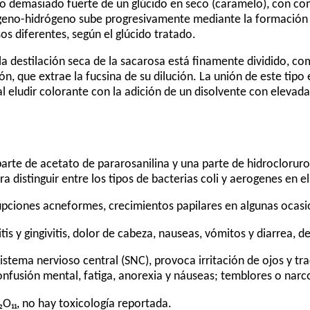
o demasiado fuerte de un glúcido en seco (caramelo), con co
geno-hidrógeno sube progresivamente mediante la formación 
os diferentes, según el glúcido tratado.
la destilación seca de la sacarosa está finamente dividido, 
n, que extrae la fucsina de su dilución. La unión de este tipo e
 eludir colorante con la adición de un disolvente con elevada
parte de acetato de pararosanilina y una parte de hidrocloruro
ara distinguir entre los tipos de bacterias coli y aerogenes en 
upciones acneformes, crecimientos papilares en algunas ocasi
litis y gingivitis, dolor de cabeza, nauseas, vómitos y diarrea, de
 sistema nervioso central (SNC), provoca irritación de ojos y tr
onfusión mental, fatiga, anorexia y náuseas; temblores o narco
₂O₁₁, no hay toxicología reportada.