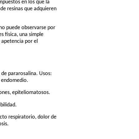
mpuestos en los que la
de resinas que adquieren
como puede observarse por
s física, una simple
 apetencia por el
 de pararosalina. Usos:
el endomedio.
ones, epiteliomatosos.
bilidad.
acto respiratorio, dolor de
sis.