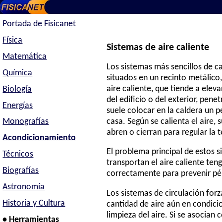
Portada de Fisicanet
Física
Sistemas de aire caliente
Matemática
Los sistemas más sencillos de ca
Química
situados en un recinto metálico,
aire caliente, que tiende a elevar
Biología
del edificio o del exterior, pene
Energías
suele colocar en la caldera un p
casa. Según se calienta el aire, 
Monografías
abren o cierran para regular la 
Acondicionamiento
El problema principal de estos s
Técnicos
transportan el aire caliente te
Biografías
correctamente para prevenir pér
Astronomía
Los sistemas de circulación forz
Historia y Cultura
cantidad de aire aún en condicio
limpieza del aire. Si se asocian
• Herramientas