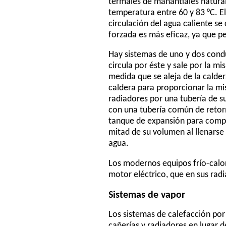
termales de manantiales natural
temperatura entre 60 y 83 °C. El
circulación del agua caliente se
forzada es más eficaz, ya que pe
Hay sistemas de uno y dos conduc
circula por éste y sale por la m
medida que se aleja de la calde
caldera para proporcionar la mis
radiadores por una tubería de su
con una tubería común de retorno
tanque de expansión para compe
mitad de su volumen al llenars
agua.
Los modernos equipos frío-calo
motor eléctrico, que en sus radi
Sistemas de vapor
Los sistemas de calefacción por 
cañerías y radiadores en lugar d