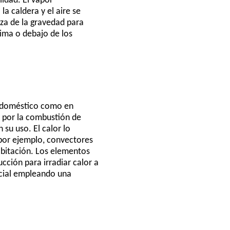
lidad. El vapor
a caldera y el aire se
rza de la gravedad para
cima o debajo de los
so doméstico como en
a por la combustión de
 su uso. El calor lo
 por ejemplo, convectores
abitación. Los elementos
cción para irradiar calor a
ncial empleando una