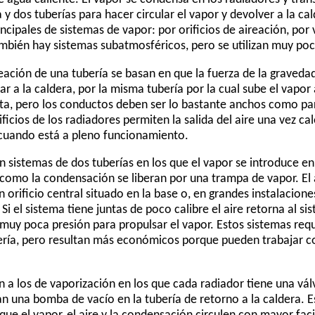
 y dos tuberías para hacer circular el vapor y devolver a la c
ncipales de sistemas de vapor: por orificios de aireación, por
bién hay sistemas subatmosféricos, pero se utilizan muy poc
reación de una tubería se basan en que la fuerza de la gravedad
r a la caldera, por la misma tubería por la cual sube el vapor a
ta, pero los conductos deben ser lo bastante anchos como par
ficios de los radiadores permiten la salida del aire una vez ca
 cuando está a pleno funcionamiento.
n sistemas de dos tuberías en los que el vapor se introduce en
í como la condensación se liberan por una trampa de vapor. El 
n orificio central situado en la base o, en grandes instalacion
Si el sistema tiene juntas de poco calibre el aire retorna al s
 muy poca presión para propulsar el vapor. Estos sistemas req
bería, pero resultan más económicos porque pueden trabajar
n a los de vaporización en los que cada radiador tiene una vál
an una bomba de vacío en la tubería de retorno a la caldera.