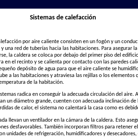
Sistemas de calefacción
lefacción por aire caliente consisten en un fogón y un conduc
 y una red de tuberías hacia las habitaciones. Para asegurar la 
se, la caldera se coloca por debajo del primer piso del edificio.
tra en el recinto y se calienta por contacto con las paredes cal
equeño depósito de agua para que el aire caliente se humidifiq
sube a las habitaciones y atraviesa las rejillas o los elementos 
temperatura de la habitación.
istemas radica en conseguir la adecuada circulación del aire. 
ngan un diámetro grande, cuenten con adecuada inclinación de l
didas de calor, el sistema no calentará la casa como es debid
ada llevan un ventilador en la cámara de la caldera. Esto asegu
nes desfavorables. También incorporan filtros para retener el
 con unidades de refrigeración, humidificadores y desecadores,