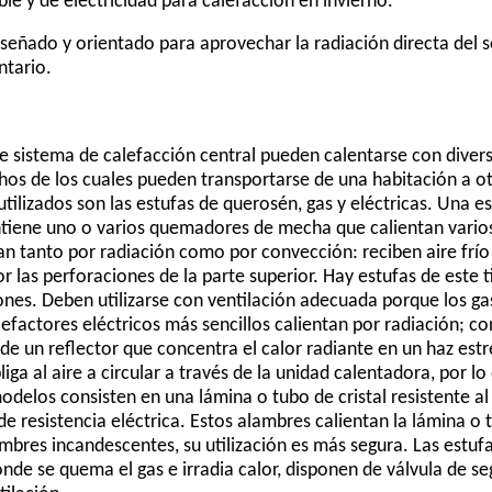
e y de electricidad para calefacción en invierno.
 diseñado y orientado para aprovechar la radiación directa del 
ntario.
e sistema de calefacción central pueden calentarse con diver
chos de los cuales pueden transportarse de una habitación a o
tilizados son las estufas de querosén, gas y eléctricas. Una e
tiene uno o varios quemadores de mecha que calientan vario
ntan tanto por radiación como por convección: reciben aire frío 
or las perforaciones de la parte superior. Hay estufas de este
ones. Deben utilizarse con ventilación adecuada porque los g
lefactores eléctricos más sencillos calientan por radiación; co
 de un reflector que concentra el calor radiante en un haz est
iga al aire a circular a través de la unidad calentadora, por lo
delos consisten en una lámina o tubo de cristal resistente al 
e resistencia eléctrica. Estos alambres calientan la lámina o t
mbres incandescentes, su utilización es más segura. Las estuf
nde se quema el gas e irradia calor, disponen de válvula de se