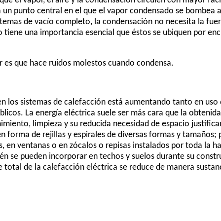
 que el vapor, el aire y la condensación circulen con mayor faci
a un punto central en el que el vapor condensado se bombea a l
istemas de vacío completo, la condensación no necesita la fue
no tiene una importancia esencial que éstos se ubiquen por en
or es que hace ruidos molestos cuando condensa.
ad en los sistemas de calefacción está aumentando tanto en u
blicos. La energía eléctrica suele ser más cara que la obtenid
miento, limpieza y su reducida necesidad de espacio justifican
en forma de rejillas y espirales de diversas formas y tamaños;
s, en ventanas o en zócalos o repisas instalados por toda la h
én se pueden incorporar en techos y suelos durante su constru
 total de la calefacción eléctrica se reduce de manera susta