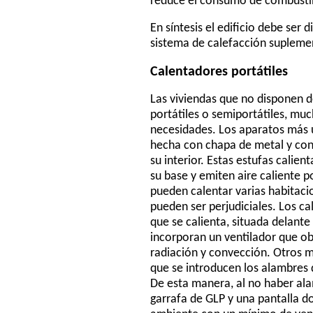
reduce el consumo de combustibl
En síntesis el edificio debe ser
sistema de calefacción supleme
Calentadores portátiles
Las viviendas que no disponen d
portátiles o semiportátiles, mu
necesidades. Los aparatos más u
hecha con chapa de metal y con
su interior. Estas estufas calie
su base y emiten aire caliente p
pueden calentar varias habitaci
pueden ser perjudiciales. Los ca
que se calienta, situada delante
incorporan un ventilador que obl
radiación y convección. Otros mo
que se introducen los alambres d
De esta manera, al no haber ala
garrafa de GLP y una pantalla do