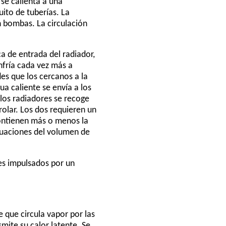
se calienta a una
uito de tuberías. La
an bombas. La circulación
a de entrada del radiador,
enfría cada vez más a
es que los cercanos a la
a caliente se envía a los
 los radiadores se recoge
rolar. Los dos requieren un
contienen más o menos la
tuaciones del volumen de
es impulsados por un
e que circula vapor por las
mite su calor latente. Se