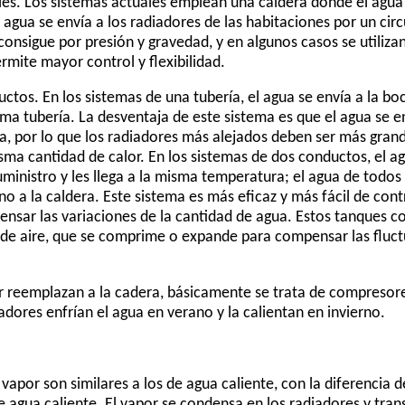
es. Los sistemas actuales emplean una caldera donde el agua 
 agua se envía a los radiadores de las habitaciones por un circ
 consigue por presión y gravedad, y en algunos casos se utiliz
rmite mayor control y flexibilidad.
tos. En los sistemas de una tubería, el agua se envía a la boc
isma tubería. La desventaja de este sistema es que el agua se 
ra, por lo que los radiadores más alejados deben ser más grand
ma cantidad de calor. En los sistemas de dos conductos, el agu
ministro y les llega a la misma temperatura; el agua de todos
 a la caldera. Este sistema es más eficaz y más fácil de cont
nsar las variaciones de la cantidad de agua. Estos tanques 
e de aire, que se comprime o expande para compensar las fluc
r reemplazan a la cadera, básicamente se trata de compresor
adores enfrían el agua en verano y la calientan en invierno.
vapor son similares a los de agua caliente, con la diferencia d
e agua caliente. El vapor se condensa en los radiadores y trans