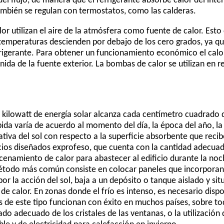
 del flujo, de manera que el refrigerante absorbe calor del inter
ambién se regulan con termostatos, como las calderas.
or utilizan el aire de la atmósfera como fuente de calor. Est
temperaturas descienden por debajo de los cero grados, ya que 
frigerante. Para obtener un funcionamiento económico el calo
nida de la fuente exterior. La bombas de calor se utilizan en r
 kilowatt de energía solar alcanza cada centímetro cuadrado de
ida varía de acuerdo al momento del día, la época del año, la l
ativa del sol con respecto a la superficie absorbente que recib
ficios diseñados exprofeso, que cuenta con la cantidad adecuad
enamiento de calor para abastecer al edificio durante la noc
método más común consiste en colocar paneles que incorporan 
por la acción del sol, baja a un depósito o tanque aislado y situ
e de calor. En zonas donde el frío es intenso, es necesario dis
 de este tipo funcionan con éxito en muchos países, sobre to
ado adecuado de los cristales de las ventanas, o la utilización 