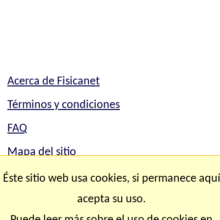
Acerca de Fisicanet
Términos y condiciones
FAQ
Mapa del sitio
Contacto
Éste sitio web usa cookies, si permanece aqu
acepta su uso.
Copyright © 2.000-2.028 Fisicanet ® Todos los