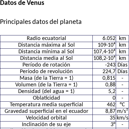
Datos de Venus
Principales datos del planeta
Radio ecuatorial
6.052
km
Distancia máxima al Sol
109·10⁶
km
Distancia mínima al Sol
107,4·10⁶
km
Distancia media al Sol
108,2·10⁶
km
Período de rotación
-243
Días
Período de revolución
224,7
Días
Masa (de la Tierra = 1)
0,815
-
Volumen (de la Tierra = 1)
0,88
-
Densidad (del agua = 1)
5,2
-
Oblaticidad
0
-
Temperatura media superficial
462
°C
Gravedad superficial en el ecuador
8,87
m/s²
Velocidad orbital
35
km/s
Inclinación de su eje
3°
-