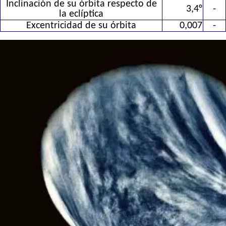
Inclinación de su órbita respecto de
3,4°
-
la eclíptica
Excentricidad de su órbita
0,007
-