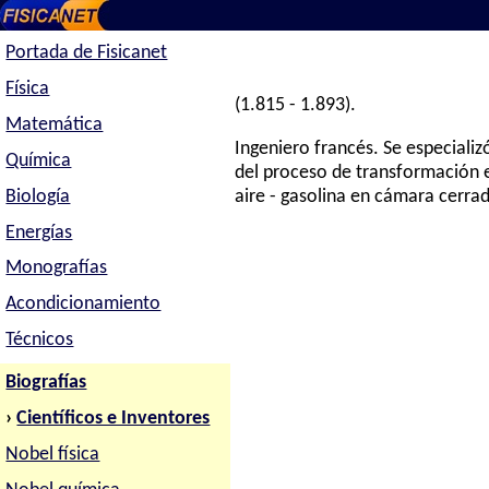
Portada de Fisicanet
Física
(1.815 - 1.893).
Matemática
Ingeniero francés. Se especializ
Química
del proceso de transformación 
Biología
aire - gasolina en cámara cerra
Energías
Monografías
Acondicionamiento
Técnicos
Biografías
›
Científicos e Inventores
Nobel física