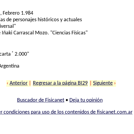
, Febrero 1.984
ías de personajes históricos y actuales
iversal"
Iñaki Carrascal Mozo. "Ciencias Físicas"
®
carta
2.000"
 Argentina
‹
Anterior
|
Regresar a la página BI29
|
Siguiente
›
Buscador de Fisicanet
•
Deja tu opinión
r condiciones para uso de los contenidos de fisicanet.com.ar