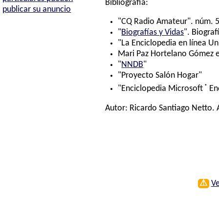
Bibliografía:
publicar su anuncio
"CQ Radio Amateur". núm. 5
"
Biografías y Vidas
". Biograf
"La Enciclopedia en línea Un
Mari Paz Hortelano Gómez e 
"
NNDB
"
"Proyecto Salón Hogar"
®
"Enciclopedia Microsoft
En
Autor:
Ricardo Santiago Netto
.
⚠
Ve