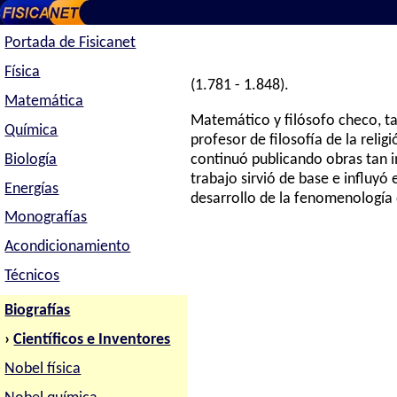
Portada de Fisicanet
Física
(1.781 - 1.848).
Matemática
Matemático y filósofo checo, ta
Química
profesor de filosofía de la reli
Biología
continuó publicando obras tan
trabajo sirvió de base e influyó
Energías
desarrollo de la fenomenología 
Monografías
Acondicionamiento
Técnicos
Biografías
›
Científicos e Inventores
Nobel física