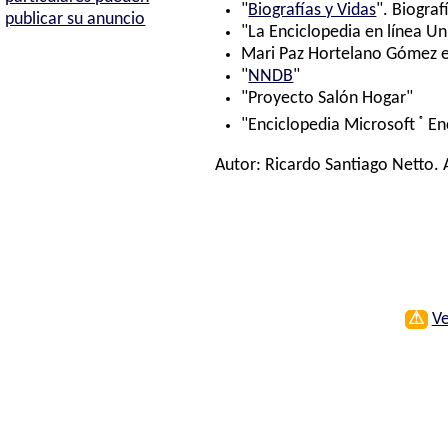
"
Biografías y Vidas
". Biograf
publicar su anuncio
"La Enciclopedia en línea Un
Mari Paz Hortelano Gómez e 
"
NNDB
"
"Proyecto Salón Hogar"
®
"Enciclopedia Microsoft
En
Autor:
Ricardo Santiago Netto
.
⚠
Ve