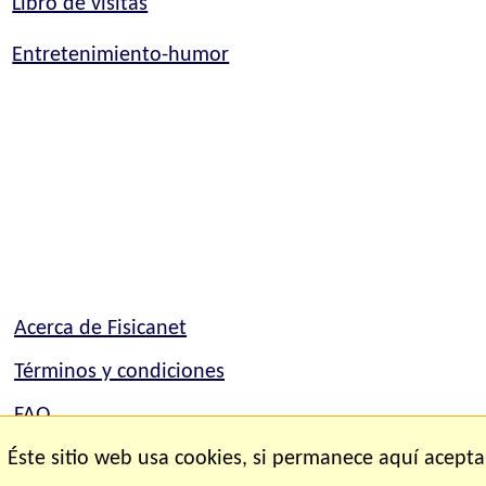
Libro de visitas
Entretenimiento-humor
Acerca de Fisicanet
Términos y condiciones
FAQ
Mapa del sitio
Éste sitio web usa cookies, si permanece aquí acepta