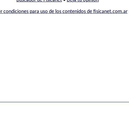
Buscador de Fisicanet
•
Deja tu opinión
r condiciones para uso de los contenidos de fisicanet.com.ar