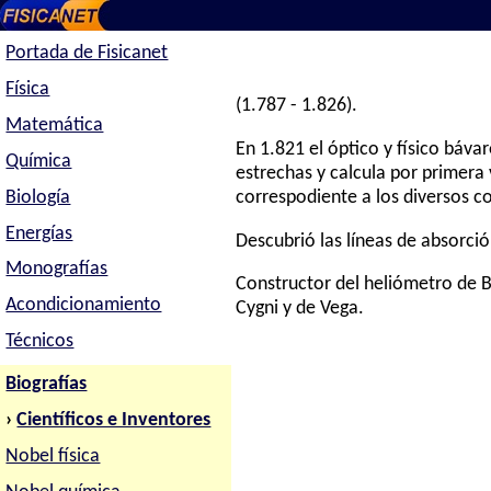
Portada de Fisicanet
Física
(1.787 - 1.826).
Matemática
En 1.821 el óptico y físico báva
Química
estrechas y calcula por primera 
Biología
correspodiente a los diversos co
Energías
Descubrió las líneas de absorció
Monografías
Constructor del heliómetro de Be
Acondicionamiento
Cygni y de Vega.
Técnicos
Biografías
›
Científicos e Inventores
Nobel física