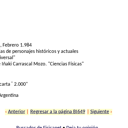
, Febrero 1.984
ías de personajes históricos y actuales
iversal"
Iñaki Carrascal Mozo. "Ciencias Físicas"
®
carta
2.000"
 Argentina
‹
Anterior
|
Regresar a la página BI649
|
Siguiente
›