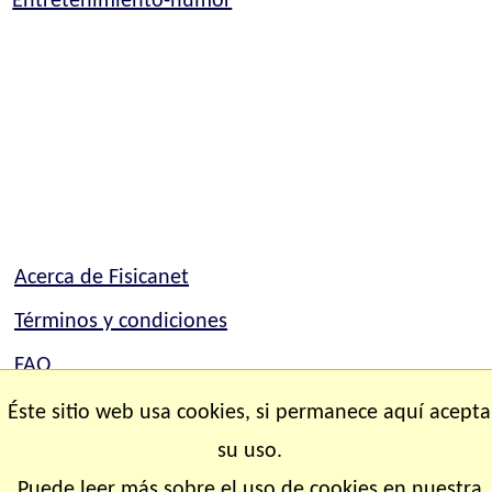
Entretenimiento-humor
Acerca de Fisicanet
Términos y condiciones
FAQ
Mapa del sitio
Éste sitio web usa cookies, si permanece aquí acepta
su uso.
Contacto
Puede leer más sobre el uso de cookies en nuestra