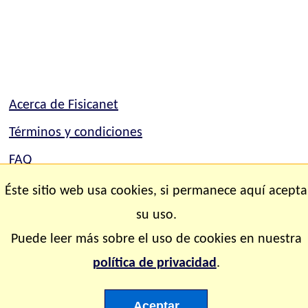
Acerca de Fisicanet
Términos y condiciones
FAQ
Mapa del sitio
Éste sitio web usa cookies, si permanece aquí acepta
Contacto
su uso.
Puede leer más sobre el uso de cookies en nuestra
Copyright © 2.000-2.028 Fisicanet ® Todos los
política de privacidad
.
derechos reservados