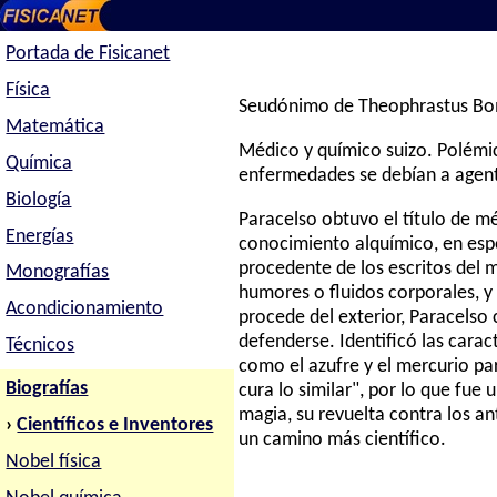
Portada de Fisicanet
Física
Seudónimo de Theophrastus Bom
Matemática
Médico y químico suizo. Polémic
Química
enfermedades se debían a agent
Biología
Paracelso obtuvo el título de m
Energías
conocimiento alquímico, en espec
procedente de los escritos del 
Monografías
humores o fluidos corporales, y
Acondicionamiento
procede del exterior, Paracelso 
defenderse. Identificó las carac
Técnicos
como el azufre y el mercurio pa
Biografías
cura lo similar", por lo que fu
magia, su revuelta contra los a
›
Científicos e Inventores
un camino más científico.
Nobel física