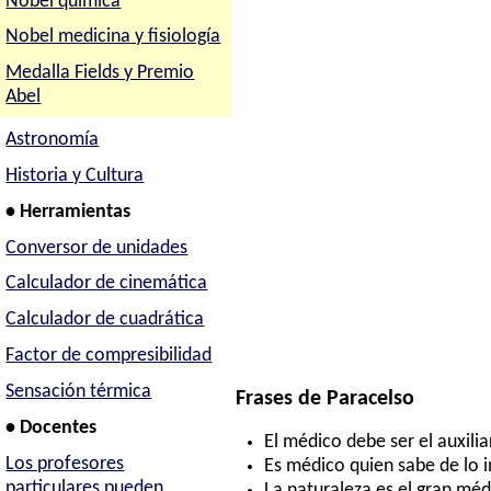
Nobel química
Nobel medicina y fisiología
Medalla Fields y Premio
Abel
Astronomía
Historia y Cultura
• Herramientas
Conversor de unidades
Calculador de cinemática
Calculador de cuadrática
Factor de compresibilidad
Sensación térmica
Frases de Paracelso
• Docentes
El médico debe ser el auxili
Los profesores
Es médico quien sabe de lo i
particulares pueden
La naturaleza es el gran mé