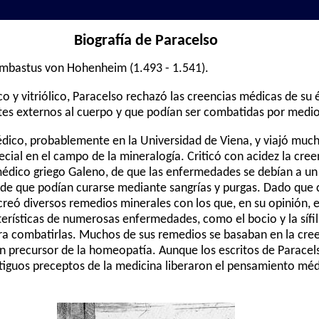
Biografía de Paracelso
bastus von Hohenheim (1.493 - 1.541).
o y vitriólico, Paracelso rechazó las creencias médicas de su
es externos al cuerpo y que podían ser combatidas por medio
édico, probablemente en la Universidad de Viena, y viajó muc
ial en el campo de la mineralogía. Criticó con acidez la creen
médico griego Galeno, de que las enfermedades se debían a un 
 de que podían curarse mediante sangrías y purgas. Dado que
creó diversos remedios minerales con los que, en su opinión, 
terísticas de numerosas enfermedades, como el bocio y la sífili
ra combatirlas. Muchos de sus remedios se basaban en la creen
e un precursor de la homeopatía. Aunque los escritos de Parac
ntiguos preceptos de la medicina liberaron el pensamiento méd