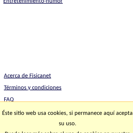
Entretenimiento-humor
Acerca de Fisicanet
Términos y condiciones
FAQ
Mapa del sitio
Éste sitio web usa cookies, si permanece aquí acepta
Contacto
su uso.