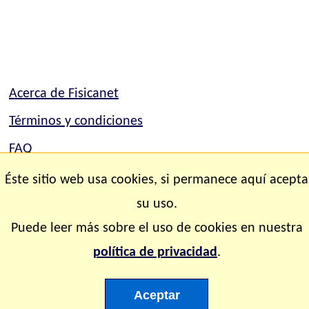
Acerca de Fisicanet
Términos y condiciones
FAQ
Mapa del sitio
Éste sitio web usa cookies, si permanece aquí acepta
Contacto
su uso.
Puede leer más sobre el uso de cookies en nuestra
Copyright © 2.000-2.028 Fisicanet ® Todos los
política de privacidad
.
derechos reservados