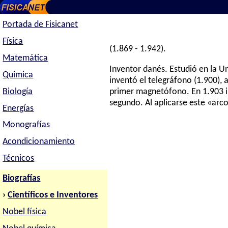
Portada de Fisicanet
Física
(1.869 - 1.942).
Matemática
Inventor danés. Estudió en la 
Química
inventó el telegráfono (1.900), 
Biología
primer magnetófono. En 1.903 i
segundo. Al aplicarse este «arco
Energías
Monografías
Acondicionamiento
Técnicos
Biografías
›
Científicos e Inventores
Nobel física