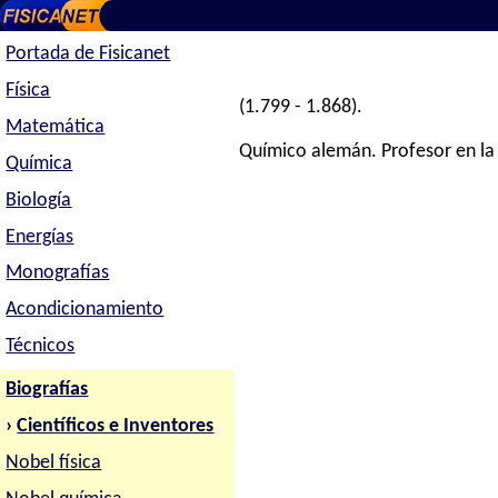
Portada de Fisicanet
Física
(1.799 - 1.868).
Matemática
Químico alemán. Profesor en la 
Química
Biología
Energías
Monografías
Acondicionamiento
Técnicos
Biografías
›
Científicos e Inventores
Nobel física