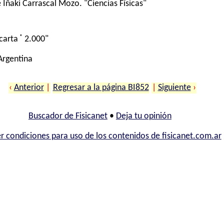
Iñaki Carrascal Mozo. "Ciencias Físicas"
®
carta
2.000"
 Argentina
‹
Anterior
|
Regresar a la página BI852
|
Siguiente
›
Buscador de Fisicanet
•
Deja tu opinión
r condiciones para uso de los contenidos de fisicanet.com.ar