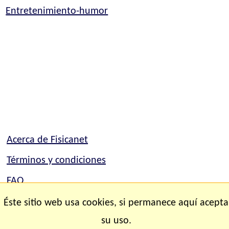
Entretenimiento-humor
Acerca de Fisicanet
Términos y condiciones
FAQ
Mapa del sitio
Éste sitio web usa cookies, si permanece aquí acepta
su uso.
Contacto