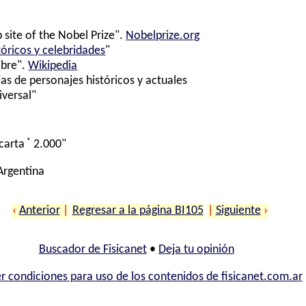
 site of the Nobel Prize".
Nobelprize.org
tóricos y celebridades
"
ibre".
Wikipedia
ías de personajes históricos y actuales
iversal"
®
carta
2.000"
 Argentina
‹
Anterior
|
Regresar a la página BI105
|
Siguiente
›
Buscador de Fisicanet
•
Deja tu opinión
r condiciones para uso de los contenidos de fisicanet.com.ar