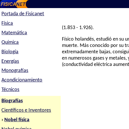
Portada de Fisicanet
Física
(1.853 - 1.926).
Matemática
Físico holandés, estudió en su u
Química
muerte. Más conocido por su tra
Biología
extremadamente bajas, consiguió
en numerosos gases y metales, 
Energías
(conductividad eléctrica aumen
Monografías
Acondicionamiento
Técnicos
Biografías
Científicos e Inventores
›
Nobel física