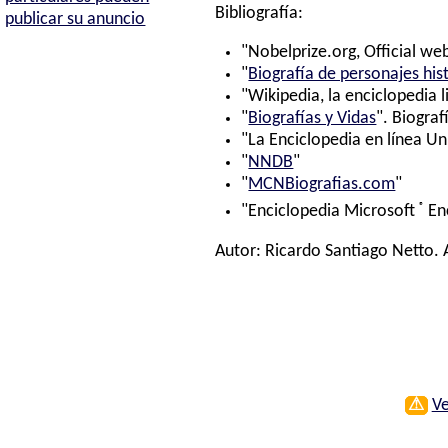
Bibliografía:
publicar su anuncio
"Nobelprize.org, Official web
"
Biografía de personajes his
"Wikipedia, la enciclopedia l
"
Biografías y Vidas
". Biograf
"La Enciclopedia en línea Un
"
NNDB
"
"
MCNBiografias.com
"
®
"Enciclopedia Microsoft
En
Autor:
Ricardo Santiago Netto
.
⚠
Ve