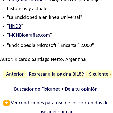
"
Biografías y Vidas
". Biografías de personajes
históricos y actuales
"La Enciclopedia en línea Universal"
"
NNDB
"
"
MCNBiografias.com
"
®
®
"Enciclopedia Microsoft
Encarta
2.000"
Autor:
Ricardo Santiago Netto
. Argentina
‹
Anterior
|
Regresar a la página BI189
|
Siguiente
›
Buscador de Fisicanet
•
Deja tu opinión
⚠
Ver condiciones para uso de los contenidos de
fisicanet.com.ar