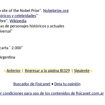
 site of the Nobel Prize".
Nobelprize.org
tóricos y celebridades
"
ibre".
Wikipedia
ías de personajes históricos y actuales
iversal"
®
carta
2.000"
 Argentina
‹
Anterior
|
Regresar a la página BI329
|
Siguiente
›
Buscador de Fisicanet
•
Deja tu opinión
r condiciones para uso de los contenidos de fisicanet.com.ar