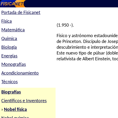
Portada de Fisicanet
Física
(1.950 -).
Matemática
Físico y astrónomo estadounidens
Química
de Princeton. Discípulo de Jose
Biología
descubrimiento e interpretación
Este nuevo tipo de púlsar (doble
Energías
relativista de Albert Einstein,
Monografías
Acondicionamiento
Técnicos
Biografías
Científicos e Inventores
›
Nobel física