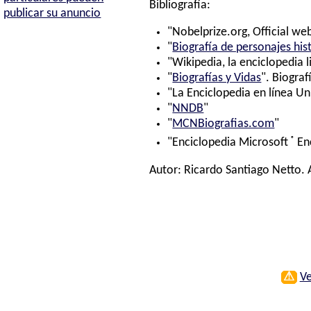
Bibliografía:
publicar su anuncio
"Nobelprize.org, Official web
"
Biografía de personajes his
"Wikipedia, la enciclopedia l
"
Biografías y Vidas
". Biograf
"La Enciclopedia en línea Un
"
NNDB
"
"
MCNBiografias.com
"
®
"Enciclopedia Microsoft
En
Autor:
Ricardo Santiago Netto
.
⚠
Ve