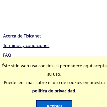
Acerca de Fisicanet
Términos y condiciones
FAQ
Mapa del sitio
Éste sitio web usa cookies, si permanece aquí acepta
Contacto
su uso.
Puede leer más sobre el uso de cookies en nuestra
Copyright © 2.000-2.028 Fisicanet ® Todos los
política de privacidad
.
derechos reservados