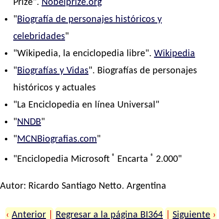
Prize".
Nobelprize.org
"
Biografía de personajes históricos y
celebridades
"
"Wikipedia, la enciclopedia libre".
Wikipedia
"
Biografías y Vidas
". Biografías de personajes
históricos y actuales
"La Enciclopedia en línea Universal"
"
NNDB
"
"
MCNBiografias.com
"
®
®
"Enciclopedia Microsoft
Encarta
2.000"
Autor:
Ricardo Santiago Netto
. Argentina
‹
Anterior
|
Regresar a la página BI364
|
Siguiente
›