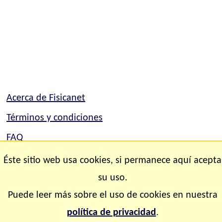
Acerca de Fisicanet
Términos y condiciones
FAQ
Mapa del sitio
Éste sitio web usa cookies, si permanece aquí acepta
Contacto
su uso.
Puede leer más sobre el uso de cookies en nuestra
Copyright © 2.000-2.028 Fisicanet ® Todos los
política de privacidad
.