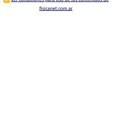
⚠
Ver condiciones para uso de los contenidos de
fisicanet.com.ar