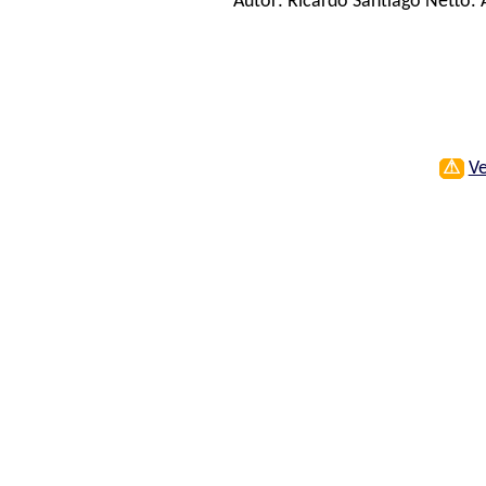
Autor:
Ricardo Santiago Netto
.
⚠
Ve