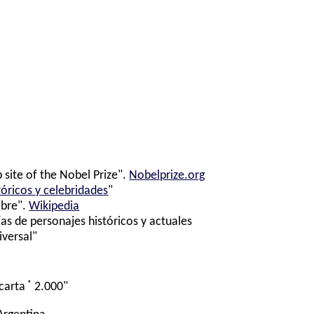
 site of the Nobel Prize".
Nobelprize.org
tóricos y celebridades
"
ibre".
Wikipedia
ías de personajes históricos y actuales
iversal"
®
carta
2.000"