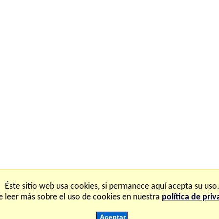
iones
FAQ
Ma
Éste sitio web usa cookies, si permanece aquí acepta su uso
 leer más sobre el uso de cookies en nuestra
política de pri
pyright © 2.000-2.028 Fisicanet ® Todos los derechos reserva