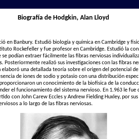
Biografía de Hodgkin, Alan Lloyd
ció en Banbury. Estudió biología y química en Cambridge y fis
nstituto Rockefeller y fue profesor en Cambridge. Estudió la co
se podían extraer fácilmente las fibras nerviosas individuali
s. Posteriormente realizó sus investigaciones con las fibras n
elaboró una detallada teoría sobre el origen del potencial d
sencia de iones de sodio y potasio con una distribución especí
proporcionaron un conocimiento de la biofísica de la conducc
nder el funcionamiento del sistema nervioso. En 1.963 le fue
rtido con John Carew Eccles y Andrew Fielding Huxley, por sus
rviosos a lo largo de las fibras nerviosas.