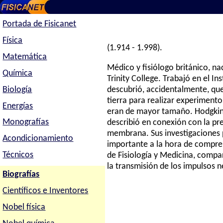
Portada de Fisicanet
Física
(1.914 - 1.998).
Matemática
Médico y fisiólogo británico, na
Química
Trinity College. Trabajó en el I
Biología
descubrió, accidentalmente, que 
tierra para realizar experimento
Energías
eran de mayor tamaño. Hodgkin 
Monografías
describió en conexión con la pre
membrana. Sus investigaciones 
Acondicionamiento
importante a la hora de compre
Técnicos
de Fisiología y Medicina, compa
la transmisión de los impulsos ne
Biografías
Científicos e Inventores
Nobel física