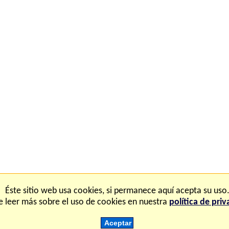
iones
FAQ
Ma
Éste sitio web usa cookies, si permanece aquí acepta su uso
 leer más sobre el uso de cookies en nuestra
política de pri
pyright © 2.000-2.028 Fisicanet ® Todos los derechos reserva