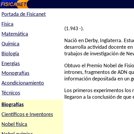
Portada de Fisicanet
Física
(1.943 -).
Matemática
Nació en Derby, Inglaterra. Est
Química
desarrolla actividad docente en
Biología
trabajos de investigación de New
Energías
Obtuvo el Premio Nobel de Fisiol
intrones, fragmentos de ADN que
Monografías
información depositada en un g
Acondicionamiento
Los primeros experimentos los r
Técnicos
llegaron a la conclusión de que
Biografías
Científicos e Inventores
Nobel física