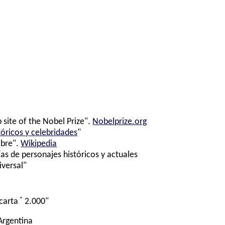
 site of the Nobel Prize".
Nobelprize.org
tóricos y celebridades
"
ibre".
Wikipedia
ías de personajes históricos y actuales
iversal"
®
carta
2.000"
 Argentina