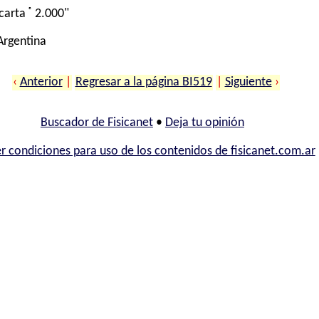
®
carta
2.000"
 Argentina
‹
Anterior
|
Regresar a la página BI519
|
Siguiente
›
Buscador de Fisicanet
•
Deja tu opinión
r condiciones para uso de los contenidos de fisicanet.com.ar