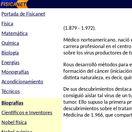
Portada de Fisicanet
Física
(1.879 - 1.972).
Matemática
Médico norteamericano, nació en
Química
carrera profesional en el centr
Biología
sobre los virus productores de 
Energías
Rous desarrolló métodos para el 
formación del cáncer (iniciació
Monografías
distinta naturaleza, es decir, qu
Acondicionamiento
De sus descubrimientos destaca 
Técnicos
consiguió aislar tal virus de un
tumor. Ello supuso la primera p
Biografías
descubrimientos sobre el tratam
Científicos e Inventores
Medicina de 1.966, que compart
Nobel física