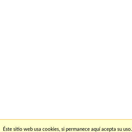
iones
FAQ
Ma
Éste sitio web usa cookies, si permanece aquí acepta su uso