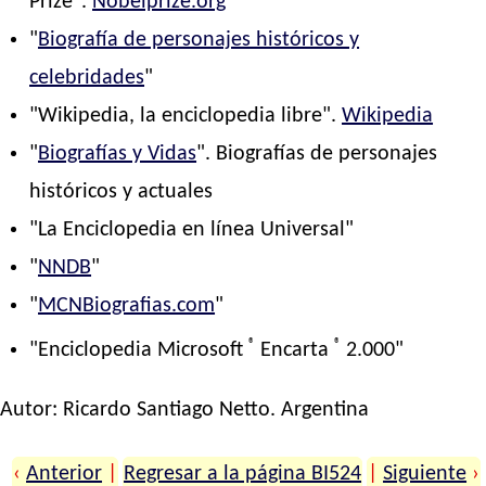
Prize".
Nobelprize.org
"
Biografía de personajes históricos y
celebridades
"
"Wikipedia, la enciclopedia libre".
Wikipedia
"
Biografías y Vidas
". Biografías de personajes
históricos y actuales
"La Enciclopedia en línea Universal"
"
NNDB
"
"
MCNBiografias.com
"
®
®
"Enciclopedia Microsoft
Encarta
2.000"
Autor:
Ricardo Santiago Netto
. Argentina
‹
Anterior
|
Regresar a la página BI524
|
Siguiente
›