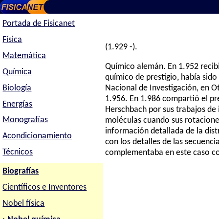
Portada de Fisicanet
Física
(1.929 -).
Matemática
Químico alemán. En 1.952 recibi
Química
químico de prestigio, había sido
Biología
Nacional de Investigación, en Ot
1.956. En 1.986 compartió el p
Energías
Herschbach por sus trabajos de i
Monografías
moléculas cuando sus rotaciones 
información detallada de la dist
Acondicionamiento
con los detalles de las secuenc
Técnicos
complementaba en este caso con
Biografías
Científicos e Inventores
Nobel física