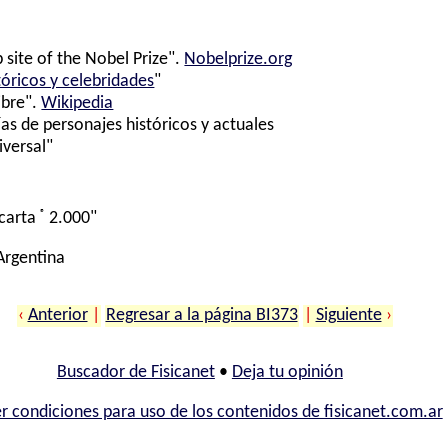
 site of the Nobel Prize".
Nobelprize.org
tóricos y celebridades
"
ibre".
Wikipedia
ías de personajes históricos y actuales
iversal"
®
carta
2.000"
 Argentina
‹
Anterior
|
Regresar a la página BI373
|
Siguiente
›
Buscador de Fisicanet
•
Deja tu opinión
r condiciones para uso de los contenidos de fisicanet.com.ar