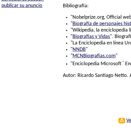
publicar su anuncio
Bibliografía:
"Nobelprize.org, Official web
"
Biografía de personajes his
"Wikipedia, la enciclopedia l
"
Biografías y Vidas
". Biograf
"La Enciclopedia en línea Un
"
NNDB
"
"
MCNBiografias.com
"
®
"Enciclopedia Microsoft
En
Autor:
Ricardo Santiago Netto
.
⚠
Ve