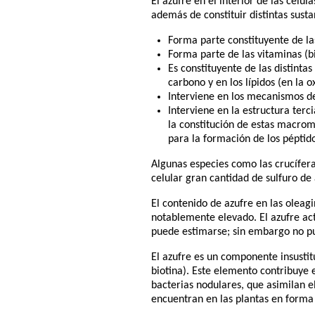
El azufre en el interior de las célu
además de constituir distintas sustan
Forma parte constituyente de las
Forma parte de las vitaminas (b
Es constituyente de las distintas
carbono y en los lípidos (en la 
Interviene en los mecanismos de 
Interviene en la estructura terc
la constitución de estas macro
para la formación de los péptido
Algunas especies como las crucíferas
celular gran cantidad de sulfuro de 
El contenido de azufre en las oleag
notablemente elevado. El azufre act
puede estimarse; sin embargo no pue
El azufre es un componente insustit
biotina). Este elemento contribuye e
bacterias nodulares, que asimilan e
encuentran en las plantas en forma