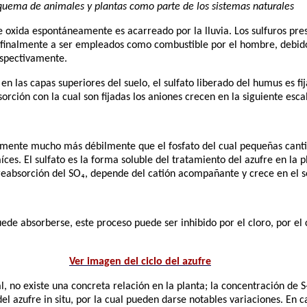
quema de animales y plantas como parte de los sistemas naturales
e oxida espontáneamente es acarreado por la lluvia. Los sulfuros pre
 finalmente a ser empleados como combustible por el hombre, debid
respectivamente.
en las capas superiores del suelo, el sulfato liberado del humus es f
sorción con la cual son fijadas los aniones crecen en la siguiente esca
temente mucho más débilmente que el fosfato del cual pequeñas canti
íces. El sulfato es la forma soluble del tratamiento del azufre en la
reabsorción del SO₄, depende del catión acompañante y crece en el se
ede absorberse, este proceso puede ser inhibido por el cloro, por el 
Ver imagen del ciclo del azufre
al, no existe una concreta relación en la planta; la concentración de
l azufre in situ, por la cual pueden darse notables variaciones. En c