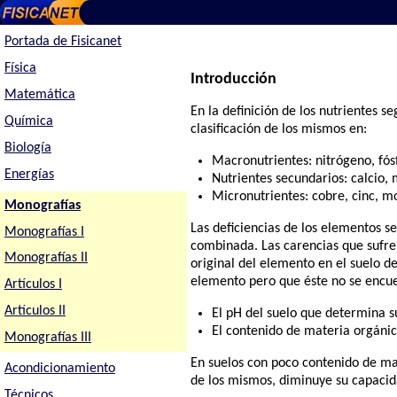
Portada de Fisicanet
Física
Introducción
Matemática
En la definición de los nutrientes s
Química
clasificación de los mismos en:
Biología
Macronutrientes: nitrógeno, fós
Energías
Nutrientes secundarios: calcio,
Micronutrientes: cobre, cinc, m
Monografías
Las deficiencias de los elementos s
Monografías I
combinada. Las carencias que sufre l
Monografías II
original del elemento en el suelo d
elemento pero que éste no se encuen
Artículos I
Artículos II
El pH del suelo que determina s
El contenido de materia orgánic
Monografías III
En suelos con poco contenido de mat
Acondicionamiento
de los mismos, diminuye su capacida
Técnicos