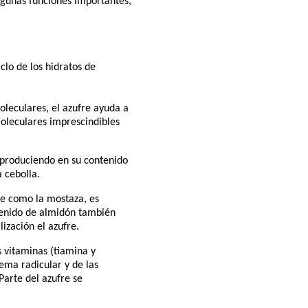
algunas funciones importantes,
iclo de los hidratos de
oleculares, el azufre ayuda a
oleculares imprescindibles
, produciendo en su contenido
a cebolla.
te como la mostaza, es
ntenido de almidón también
ización el azufre.
s vitaminas (tiamina y
tema radicular y de las
Parte del azufre se