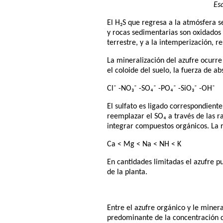
Es
El H₂S que regresa a la atmósfera s
y rocas sedimentarias son oxidados
terrestre, y a la intemperización, 
La mineralización del azufre ocurre 
el coloide del suelo, la fuerza de ab
Cl⁻ -NO₃⁻ -SO₄⁻ -PO₄⁻ -SiO₃⁻ -OH⁻
El sulfato es ligado correspondien
reemplazar el SO₄ a través de las ra
integrar compuestos orgánicos. La 
Ca < Mg < Na < NH < K
En cantidades limitadas el azufre pu
de la planta.
Entre el azufre orgánico y le miner
predominante de la concentración de