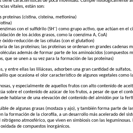
las tiene características de poca movilidad. Cumple fisiológicamente 
cias vitales, están son:
 proteínas (cistina, cisteína, metionina)
iotina)
 enzimas con el sulfidrilo (SH⁻) como grupo activo, que actúan en el c
oxidación de los ácidos grasos, como la coenzima A, CoA)
óxido-reducción de las células (con el glutation)
iaria de las proteínas; las proteínas se ordenan en grandes cadenas m
moléculas además de formar parte de los aminoácidos (compuestos m
s, que se unen a su vez para la formación de las proteínas)
, y entre ellas las liliáceas, adsorben una gran cantidad de sulfatos
alilo que ocasiona el olor característico de algunos vegetales como l
inosas, y especialmente de aquellos frutos con alto contenido de acei
úa sobre el contenido de azúcar de los frutos, a pesar de que el co
de hablarse de una elevación del contenido del almidón por la fertil
uible de algunas grasas (mostaza y ajo), y también forma parte de la
n la formación de la clorofila, a un desarrollo más acelerado del sis
l nitrógeno atmosférico, que viven en simbiosis con las leguminosas. 
 oxidada de compuestos inorgánicos.