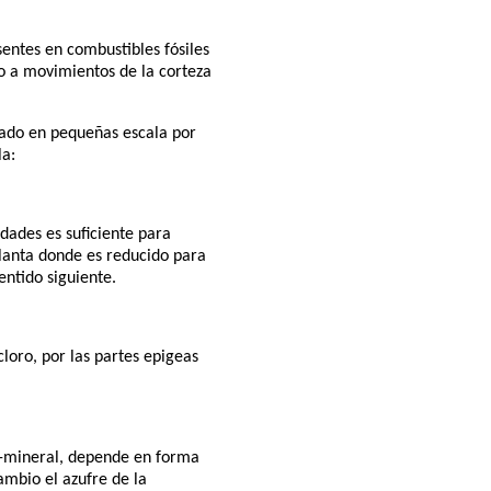
sentes en combustibles fósiles
o a movimientos de la corteza
ijado en pequeñas escala por
la:
dades es suficiente para
 planta donde es reducido para
ntido siguiente.
cloro, por las partes epigeas
 S-mineral, depende en forma
ambio el azufre de la