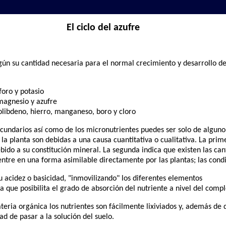
El ciclo del azufre
egún su cantidad necesaria para el normal crecimiento y desarrollo de 
foro y potasio
 magnesio y azufre
olibdeno, hierro, manganeso, boro y cloro
ecundarios así como de los micronutrientes puedes ser solo de alguno
a planta son debidas a una causa cuantitativa o cualitativa. La primer
ebido a su constitución mineral. La segunda indica que existen las ca
tre en una forma asimilable directamente por las plantas; las condi
u acidez o basicidad, "inmovilizando" los diferentes elementos
a que posibilita el grado de absorción del nutriente a nivel del comp
eria orgánica los nutrientes son fácilmente lixiviados y, además de d
d de pasar a la solución del suelo.