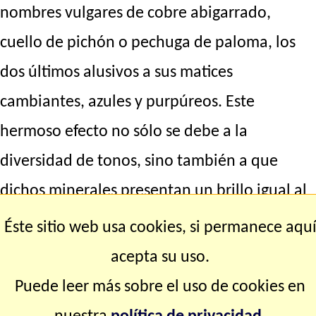
nombres vulgares de cobre abigarrado,
cuello de pichón o pechuga de paloma, los
dos últimos alusivos a sus matices
cambiantes, azules y purpúreos. Este
hermoso efecto no sólo se debe a la
diversidad de tonos, sino también a que
dichos minerales presentan un brillo igual al
que es característico del oro, la plata, y otros
Éste sitio web usa cookies, si permanece aqu
metales nobles, y que por eso mismo se
acepta su uso.
conoce como brillo metálico. Existen otros
Puede leer más sobre el uso de cookies en
tipos de brillo o lustre, que por comparación