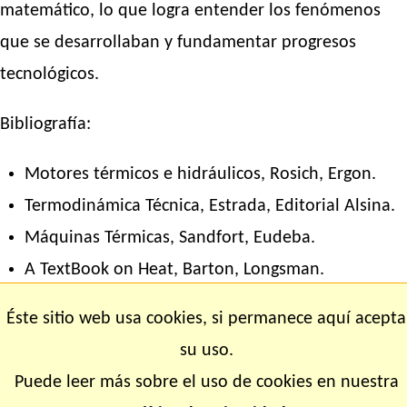
matemático, lo que logra entender los fenómenos
que se desarrollaban y fundamentar progresos
tecnológicos.
Bibliografía:
Motores térmicos e hidráulicos, Rosich, Ergon.
Termodinámica Técnica, Estrada, Editorial Alsina.
Máquinas Térmicas, Sandfort, Eudeba.
A TextBook on Heat, Barton, Longsman.
Heat, Mitton, Dent and sons.
Éste sitio web usa cookies, si permanece aquí acepta
su uso.
Autor:
Rubén Víctor Innocentini
. Profesor de
Puede leer más sobre el uso de cookies en nuestra
matemática, física y cosmografía.