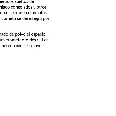
omerados sueltos de
níaco congelados y otros
eria, liberando diminutas
el cometa se desintegra por
enado de polvo el espacio
 («micrometeoroides»). Los
icrometeoroides de mayor