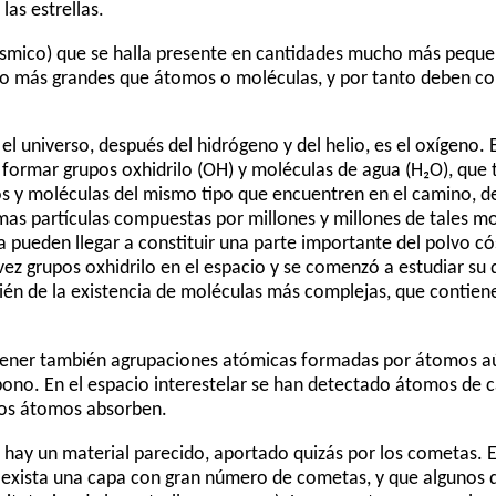
las estrellas.
 cósmico) que se halla presente en cantidades mucho más pequ
ho más grandes que átomos o moléculas, y por tanto deben c
l universo, después del hidrógeno y del helio, es el oxígeno.
formar grupos oxhidrilo (OH) y moléculas de agua (H₂O), que
pos y moléculas del mismo tipo que encuentren en el camino, 
as partículas compuestas por millones y millones de tales mo
ua pueden llegar a constituir una parte importante del polvo c
ez grupos oxhidrilo en el espacio y se comenzó a estudiar su 
én de la existencia de moléculas más complejas, que contie
ntener también agrupaciones atómicas formadas por átomos 
bono. En el espacio interestelar se han detectado átomos de ca
esos átomos absorben.
 hay un material parecido, aportado quizás por los cometas. E
ar exista una capa con gran número de cometas, y que algunos d