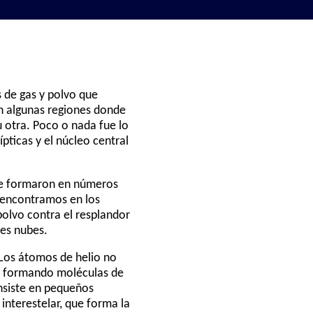
 de gas y polvo que
n algunas regiones donde
 u otra. Poco o nada fue lo
pticas y el núcleo central
 se formaron en números
 encontramos en los
polvo contra el resplandor
les nubes.
 Los átomos de helio no
s, formando moléculas de
onsiste en pequeños
interestelar, que forma la