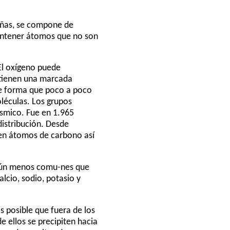
eñas, se compone de
ontener átomos que no son
 El oxígeno puede
 tienen una marcada
de forma que poco a poco
léculas. Los grupos
ósmico. Fue en 1.965
distribución. Desde
nen átomos de carbono así
aún menos comu-nes que
lcio, sodio, potasio y
s posible que fuera de los
e ellos se precipiten hacia