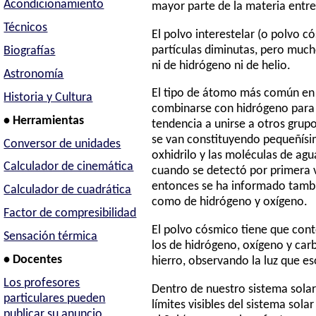
Acondicionamiento
mayor parte de la materia entre 
Técnicos
El polvo interestelar (o polvo
partículas diminutas, pero muc
Biografías
ni de hidrógeno ni de helio.
Astronomía
El tipo de átomo más común en e
Historia y Cultura
combinarse con hidrógeno para 
• Herramientas
tendencia a unirse a otros gru
se van constituyendo pequeñísim
Conversor de unidades
oxhidrilo y las moléculas de ag
Calculador de cinemática
cuando se detectó por primera v
entonces se ha informado tambi
Calculador de cuadrática
como de hidrógeno y oxígeno.
Factor de compresibilidad
El polvo cósmico tiene que co
Sensación térmica
los de hidrógeno, oxígeno y car
• Docentes
hierro, observando la luz que 
Los profesores
Dentro de nuestro sistema solar
particulares pueden
límites visibles del sistema sol
publicar su anuncio