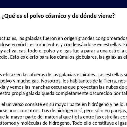
¿Qué es el polvo cósmico y de dónde viene?
actuales, las galaxias fueron en origen grandes conglomerados
dose en vórtices turbulentos y condensándose en estrellas. E
 activa, casi todo el polvo y el gas fue a parar a una estrella
io. Esto es cierto para los cúmulos globulares, las galaxias elí
ficaz en las afueras de las galaxias espirales. Las estrellas
lvo y mucho gas. Nosotros, los habitantes de la Tierra, nos
axia y vemos las manchas oscuras que proyectan las nubes de 
nuestra propia galaxia queda completamente oscurecido por ta
 el universo consiste en su mayor parte en hidrógeno y helio.
arse unos con otros. Los de hidrógeno sí, pero sólo en pareja
ue la mayor parte del material que flota entre las estrellas c
tomos y moléculas de hidrógeno. Todo ello constituye el gas 