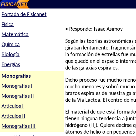
Portada de Fisicanet
Física
• Responde: Isaac Asimov
Matemática
Según las teorías astronómicas 
Química
giraban lentamente, fragmentán
Biología
la formación de estrellas fue muy
que quedó en el espacio intermed
Energías
de las galaxias espirales.
Monografías
Dicho proceso fue mucho menos e
Monografías I
mucho menores y sobró mucho po
brazos espirales de nuestra gal
Monografías II
de la Vía Láctea. El centro de 
Artículos I
El material de que está formado
Artículos II
tienen ninguna tendencia a junt
hidrógeno (H₂). Quiere decirse q
Monografías III
átomos de helio o en pequeños á