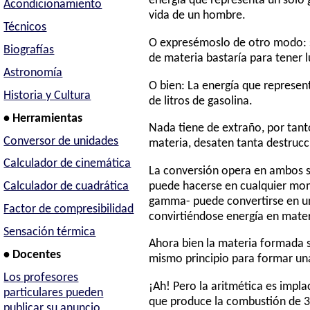
energía que representa un solo
Acondicionamiento
vida de un hombre.
Técnicos
O expresémoslo de otro modo: si
Biografías
de materia bastaría para tener
Astronomía
O bien: La energía que represen
Historia y Cultura
de litros de gasolina.
• Herramientas
Nada tiene de extraño, por tant
Conversor de unidades
materia, desaten tanta destrucc
Calculador de cinemática
La conversión opera en ambos se
puede hacerse en cualquier mom
Calculador de cuadrática
gamma- puede convertirse en un e
Factor de compresibilidad
convirtiéndose energía en mater
Sensación térmica
Ahora bien la materia formada se
• Docentes
mismo principio para formar una
Los profesores
¡Ah! Pero la aritmética es impla
particulares pueden
que produce la combustión de 32 
publicar su anuncio