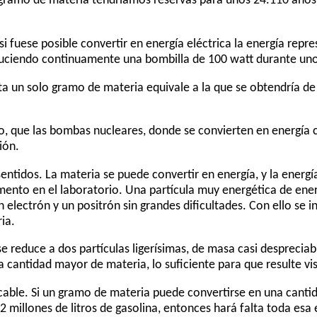
 gramo de materia tendríamos reservas para unos 24.110 años,
 fuese posible convertir en energía eléctrica la energía repr
 luciendo continuamente una bombilla de 100 watt durante un
ta un solo gramo de materia equivale a la que se obtendría d
o, que las bombas nucleares, donde se convierten en energía 
ión.
ntidos. La materia se puede convertir en energía, y la energí
ento en el laboratorio. Una partícula muy energética de ener
lectrón y un positrón sin grandes dificultades. Con ello se in
ia.
 reduce a dos partículas ligerísimas, de masa casi despreciabl
 cantidad mayor de materia, lo suficiente para que resulte vis
cable. Si un gramo de materia puede convertirse en una cantid
millones de litros de gasolina, entonces hará falta toda esa 