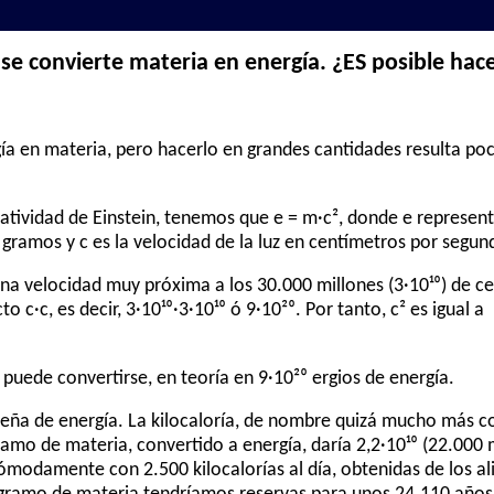
e convierte materia en energía. ¿ES posible hace
rgía en materia, pero hacerlo en grandes cantidades resulta p
elatividad de Einstein, tenemos que e = m·c², donde e represen
 gramos y c es la velocidad de la luz en centímetros por segun
 una velocidad muy próxima a los 30.000 millones (3·10¹⁰) de 
o c·c, es decir, 3·10¹⁰·3·10¹⁰ ó 9·10²⁰. Por tanto, c² es igual a
puede convertirse, en teoría en 9·10²⁰ ergios de energía.
eña de energía. La kilocaloría, de nombre quizá mucho más co
amo de materia, convertido a energía, daría 2,2·10¹⁰ (22.000 m
modamente con 2.500 kilocalorías al día, obtenidas de los al