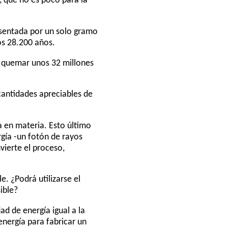
 que no es poco para la
esentada por un solo gramo
os 28.200 años.
e quemar unos 32 millones
cantidades apreciables de
a en materia. Esto último
gía -un fotón de rayos
vierte el proceso,
e. ¿Podrá utilizarse el
ible?
ad de energía igual a la
energía para fabricar un