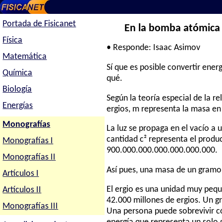
Portada de Fisicanet
En la bomba atómica s
Física
• Responde: Isaac Asimov
Matemática
Sí que es posible convertir ene
Química
qué.
Biología
Según la teoría especial de la r
Energías
ergios, m representa la masa en
Monografías
La luz se propaga en el vacío a
cantidad c² representa el product
Monografías I
900.000.000.000.000.000.000.
Monografías II
Así pues, una masa de un gramo 
Artículos I
El ergio es una unidad muy pequ
Artículos II
42.000 millones de ergios. Un gr
Monografías III
Una persona puede sobrevivir có