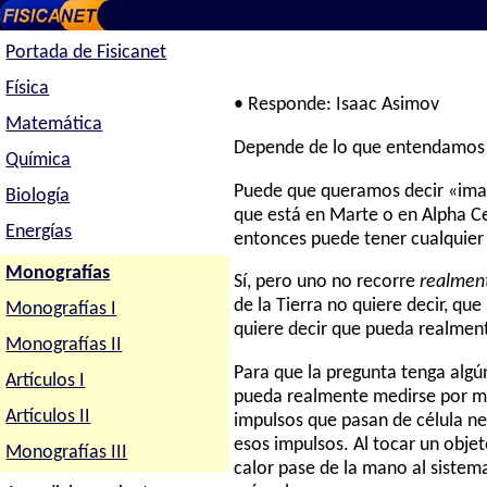
Portada de Fisicanet
Física
• Responde: Isaac Asimov
Matemática
Depende de lo que entendamos
Química
Puede que queramos decir «imag
Biología
que está en Marte o en Alpha Ce
Energías
entonces puede tener cualquier v
Monografías
Sí, pero uno no recorre
realmen
de la Tierra no quiere decir, qu
Monografías I
quiere decir que pueda realment
Monografías II
Para que la pregunta tenga algú
Artículos I
pueda realmente medirse por mé
Artículos II
impulsos que pasan de célula ne
esos impulsos. Al tocar un obje
Monografías III
calor pase de la mano al sistema