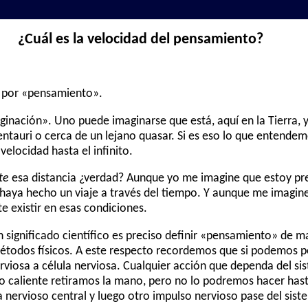
¿Cuál es la velocidad del pensamiento?
 por «pensamiento».
inación». Uno puede imaginarse que está, aquí en la Tierra, 
ntauri o cerca de un lejano quasar. Si es eso lo que entend
elocidad hasta el infinito.
te
esa distancia ¿verdad? Aunque yo me imagine que estoy pr
e haya hecho un viaje a través del tiempo. Y aunque me imagine
e existir en esas condiciones.
n significado científico es preciso definir «pensamiento» de 
todos físicos. A este respecto recordemos que si podemos p
rviosa a célula nerviosa. Cualquier acción que dependa del s
to caliente retiramos la mano, pero no lo podremos hacer has
 nervioso central y luego otro impulso nervioso pase del sist