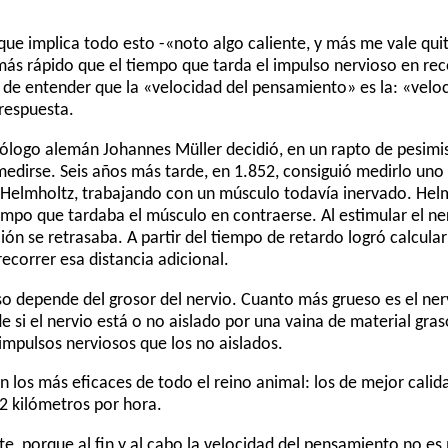
ue implica todo esto -«noto algo caliente, y más me vale qui
s rápido que el tiempo que tarda el impulso nervioso en reco
 de entender que la «velocidad del pensamiento» es la: «velo
 respuesta.
isiólogo alemán Johannes Müller decidió, en un rapto de pesimi
edirse. Seis años más tarde, en 1.852, consiguió medirlo uno 
elmholtz, trabajando con un músculo todavía inervado. Helm
iempo que tardaba el músculo en contraerse. Al estimular el n
ión se retrasaba. A partir del tiempo de retardo logró calcula
ecorrer esa distancia adicional.
so depende del grosor del nervio. Cuanto más grueso es el ner
si el nervio está o no aislado por una vaina de material gras
mpulsos nerviosos que los no aislados.
n los más eficaces de todo el reino animal: los de mejor cali
2 kilómetros por hora.
e, porque al fin y al cabo la velocidad del pensamiento no es 