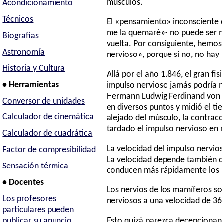
músculos.
Acondicionamiento
Técnicos
El «pensamiento» inconsciente q
me la quemaré»- no puede ser má
Biografías
vuelta. Por consiguiente, hemos
Astronomía
nervioso», porque si no, no hay
Historia y Cultura
Allá por el año 1.846, el gran f
• Herramientas
impulso nervioso jamás podría m
Hermann Ludwig Ferdinand von H
Conversor de unidades
en diversos puntos y midió el t
Calculador de cinemática
alejado del músculo, la contracc
tardado el impulso nervioso en r
Calculador de cuadrática
La velocidad del impulso nervio
Factor de compresibilidad
La velocidad depende también de 
Sensación térmica
conducen más rápidamente los i
• Docentes
Los nervios de los mamíferos so
Los profesores
nerviosos a una velocidad de 36
particulares pueden
Esto quizá parezca decepcionant
publicar su anuncio