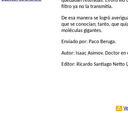
quedaban retenidas. Elford vio q
filtro ya no la transmitía.
De esa manera se logró averigua
que se conocían; tanto, que qui
moléculas gigantes.
Enviado por: Paco Beruga.
Autor:
Isaac Asimov
. Doctor en 
Editor:
Ricardo Santiago Netto
(
⚠
Ve