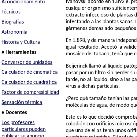
Ivanovski abordó en 1.892 el pro
Acondicionamiento
cualquier organismo suficientem
Técnicos
extracto infeccioso de plantas d
infectando a las plantas sanas. 
Biografías
gérmenes demasiado pequeños p
Astronomía
En 1.898, y de manera independ
Historia y Cultura
igual resultado. Aceptó la valid
• Herramientas
mosaico del tabaco, tenía que co
Conversor de unidades
Beijerinck llamó al líquido pató
Calculador de cinemática
pasar por un filtro sin perder s
tarde, no al líquido, sino a las
Calculador de cuadrática
virus a dichas partículas.
Factor de compresibilidad
¿Pero qué tamaño tenían las par
Sensación térmica
moléculas de agua, de modo que 
• Docentes
Esto es lo que decidió comproba
Los profesores
colodión con orificios microscó
particulares pueden
que una de ellas tenía unos orif
publicar su anuncio