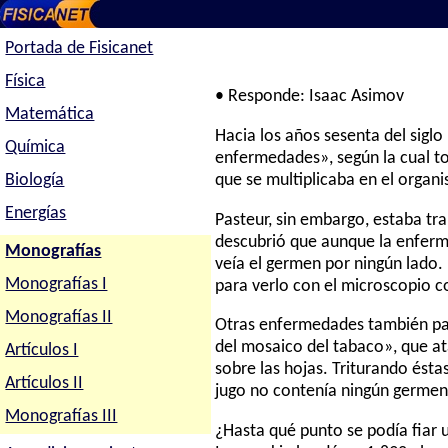
Portada de Fisicanet
Física
• Responde: Isaac Asimov
Matemática
Hacia los años sesenta del siglo
Química
enfermedades», según la cual t
Biología
que se multiplicaba en el organ
Energías
Pasteur, sin embargo, estaba tr
descubrió que aunque la enferm
Monografías
veía el germen por ningún lado.
Monografías I
para verlo con el microscopio c
Monografías II
Otras enfermedades también par
del mosaico del tabaco», que a
Artículos I
sobre las hojas. Triturando ést
Artículos II
jugo no contenía ningún germen 
Monografías III
¿Hasta qué punto se podía fiar u