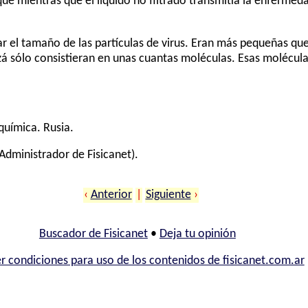
ue mientras que el líquido no filtrado transmitía la enfermeda
r el tamaño de las partículas de virus. Eran más pequeñas qu
zá sólo consistieran en unas cuantas moléculas. Esas molécula
química. Rusia.
Administrador de Fisicanet).
‹
Anterior
|
Siguiente
›
Buscador de Fisicanet
•
Deja tu opinión
r condiciones para uso de los contenidos de fisicanet.com.ar