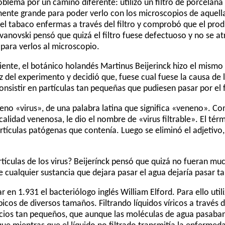
blema por un camino diferente: utilizó un filtro de porcelana s
ente grande para poder verlo con los microscopios de aquella
el tabaco enfermas a través del filtro y comprobó que el prod
Ivanovski pensó que quizá el filtro fuese defectuoso y no se a
ara verlos al microscopio.
iente, el botánico holandés Martinus Beijerinck hizo el mism
ez del experimento y decidió que, fuese cual fuese la causa de
nsistir en partículas tan pequeñas que pudiesen pasar por el f
geno «virus», de una palabra latina que significa «veneno». Co
u calidad venenosa, le dio el nombre de «virus filtrable». El té
 partículas patógenas que contenía. Luego se eliminó el adjeti
tículas de los virus? Beijerínck pensó que quizá no fueran m
cualquier sustancia que dejara pasar el agua dejaría pasar ta
r en 1.931 el bacteriólogo inglés William Elford. Para ello ut
picos de diversos tamaños. Filtrando líquidos víricos a travé
icios tan pequeños, que aunque las moléculas de agua pasaban, 