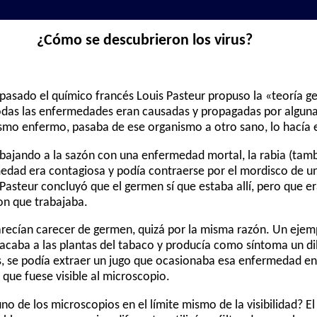
¿Cómo se descubrieron los virus?
 pasado el químico francés Louis Pasteur propuso la «teoría ge
odas las enfermedades eran causadas y propagadas por alguna
ismo enfermo, pasaba de ese organismo a otro sano, lo hacía 
abajando a la sazón con una enfermedad mortal, la rabia (tamb
edad era contagiosa y podía contraerse por el mordisco de un
 Pasteur concluyó que el germen sí que estaba allí, pero que
on que trabajaba.
ecían carecer de germen, quizá por la misma razón. Un ejem
tacaba a las plantas del tabaco y producía como síntoma un d
as, se podía extraer un jugo que ocasionaba esa enfermedad en 
que fuese visible al microscopio.
no de los microscopios en el límite mismo de la visibilidad? El