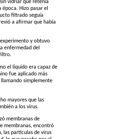
in vidriar que retenía
 época. Hizo pasar el
ucto filtrado seguía
trevió a afirmar que había
o experimento y obtuvo
 la enfermedad del
iltro.
mo el líquido era capaz de
rmino fue aplicado más
vo, llamando simplemente
ucho mayores que las
mbién a los virus.
ilizó membranas de
s de membranas, encontró
las partículas de virus