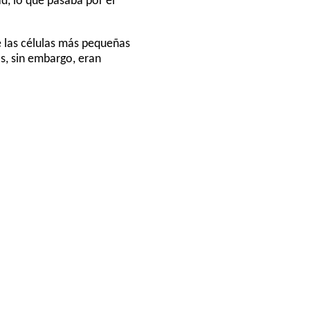
d, lo que pasaba por el
e las células más pequeñas
s, sin embargo, eran