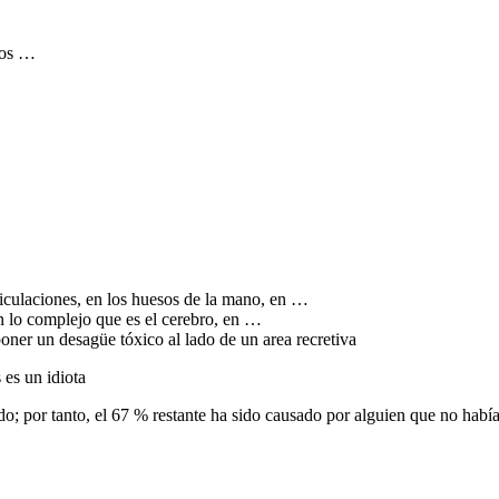
mos …
rticulaciones, en los huesos de la mano, en …
en lo complejo que es el cerebro, en …
 poner un desagüe tóxico al lado de un area recretiva
es un idiota
o; por tanto, el 67 % restante ha sido causado por alguien que no había 