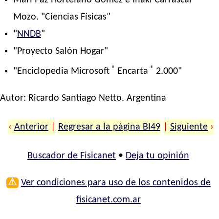
Mari Paz Hortelano Gómez e Iñaki Carrascal
Mozo. "Ciencias Físicas"
"
NNDB
"
"Proyecto Salón Hogar"
®
®
"Enciclopedia Microsoft
Encarta
2.000"
Autor:
Ricardo Santiago Netto
. Argentina
‹
Anterior
|
Regresar a la página BI49
|
Siguiente
›
Buscador de Fisicanet
•
Deja tu opinión
⚠
Ver condiciones para uso de los contenidos de
fisicanet.com.ar