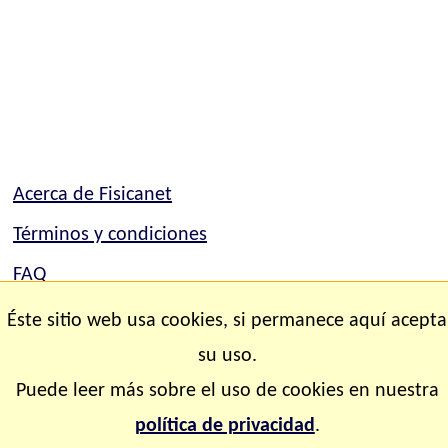
Acerca de Fisicanet
Términos y condiciones
FAQ
Mapa del sitio
Éste sitio web usa cookies, si permanece aquí acepta
Contacto
su uso.
Puede leer más sobre el uso de cookies en nuestra
Copyright © 2.000-2.028 Fisicanet ® Todos los
política de privacidad
.