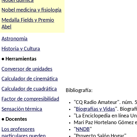
Nobel química
Nobel medicina y fisiología
Medalla Fields y Premio
Abel
Astronomía
Historia y Cultura
• Herramientas
Conversor de unidades
Calculador de cinemática
Calculador de cuadrática
Bibliografía:
Factor de compresibilidad
"CQ Radio Amateur". núm. 5
Sensación térmica
"
Biografías y Vidas
". Biograf
"La Enciclopedia en línea Un
• Docentes
Mari Paz Hortelano Gómez e 
Los profesores
"
NNDB
"
particulares pueden
"Proyecto Salón Hogar"