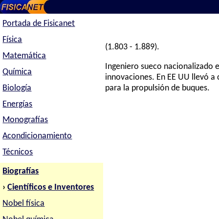
Portada de Fisicanet
Física
(1.803 - 1.889).
Matemática
Ingeniero sueco nacionalizado 
Química
innovaciones. En EE UU llevó a ca
Biología
para la propulsión de buques.
Energías
Monografías
Acondicionamiento
Técnicos
Biografías
›
Científicos e Inventores
Nobel física