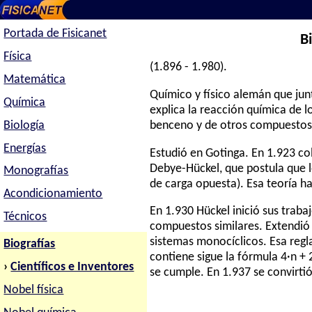
Portada de Fisicanet
B
Física
(1.896 - 1.980).
Matemática
Químico y físico alemán que jun
Química
explica la reacción química de l
Biología
benceno y de otros compuestos
Energías
Estudió en Gotinga. En 1.923 co
Debye-Hückel, que postula que l
Monografías
de carga opuesta). Esa teoría 
Acondicionamiento
En 1.930 Hückel inició sus trab
Técnicos
compuestos similares. Extendió 
sistemas monocíclicos. Esa reg
Biografías
contiene sigue la fórmula 4·n + 
›
Científicos e Inventores
se cumple. En 1.937 se convirti
Nobel física