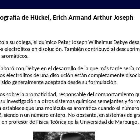
iografía de Hückel, Erich Armand Arthur Joseph
to a su colega, el químico Peter Joseph Wilhelmus Debye desa
os electrólitos en disolución. También contribuyó al descubrim
 aromáticos.
laboró con Debye en el desarrollo de la que más tarde sería 
os electrólitos de una disolución están completamente disoc
ha sido generalmente aceptada desde su formulación.
ajos sobre la aromaticidad, responsable del comportamiento q
su investigación a otros sistemas químicos semejantes y formu
la establece que una molécula es aromática cuando el número
2, siendo n un número entero. No obstante, en sistemas de gra
ó en profesor de Física Teórica de la Universidad de Marburgo.