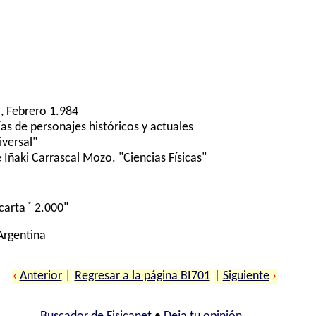
, Febrero 1.984
ías de personajes históricos y actuales
iversal"
Iñaki Carrascal Mozo. "Ciencias Físicas"
®
carta
2.000"
 Argentina
‹
Anterior
|
Regresar a la página BI701
|
Siguiente
›