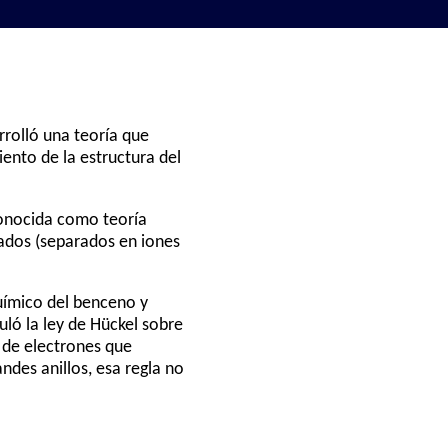
rrolló una teoría que
iento de la estructura del
conocida como teoría
iados (separados en iones
uímico del benceno y
ló la ley de Hückel sobre
 de electrones que
ndes anillos, esa regla no