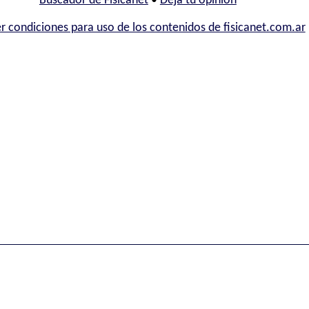
Buscador de Fisicanet
•
Deja tu opinión
r condiciones para uso de los contenidos de fisicanet.com.ar