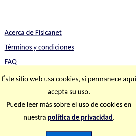
Acerca de Fisicanet
Términos y condiciones
FAQ
Mapa del sitio
Éste sitio web usa cookies, si permanece aqu
Contacto
acepta su uso.
Puede leer más sobre el uso de cookies en
Copyright © 2.000-2.028 Fisicanet ® Todos los
nuestra
política de privacidad
.
derechos reservados