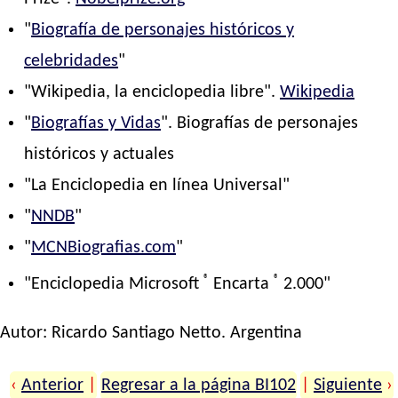
"
Biografía de personajes históricos y
celebridades
"
"Wikipedia, la enciclopedia libre".
Wikipedia
"
Biografías y Vidas
". Biografías de personajes
históricos y actuales
"La Enciclopedia en línea Universal"
"
NNDB
"
"
MCNBiografias.com
"
®
®
"Enciclopedia Microsoft
Encarta
2.000"
Autor:
Ricardo Santiago Netto
. Argentina
‹
Anterior
|
Regresar a la página BI102
|
Siguiente
›