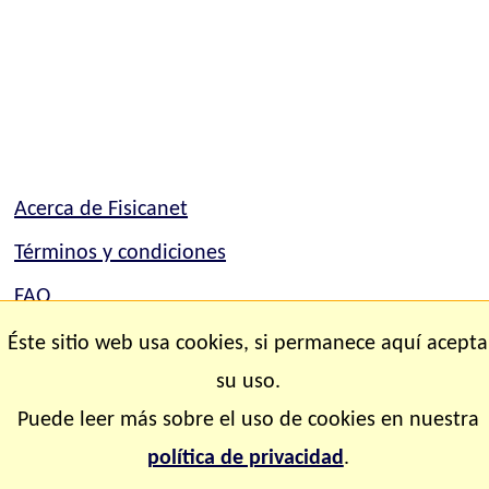
Acerca de Fisicanet
Términos y condiciones
FAQ
Mapa del sitio
Éste sitio web usa cookies, si permanece aquí acepta
su uso.
Contacto
Puede leer más sobre el uso de cookies en nuestra
Copyright © 2.000-2.028 Fisicanet ® Todos los
política de privacidad
.