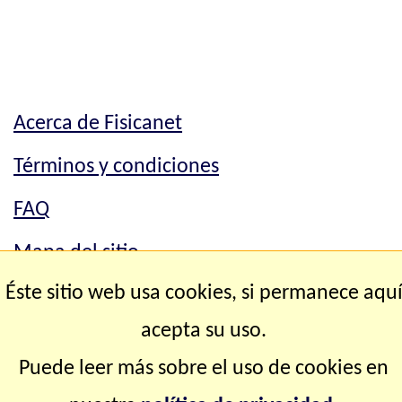
Acerca de Fisicanet
Términos y condiciones
FAQ
Mapa del sitio
Éste sitio web usa cookies, si permanece aqu
Contacto
acepta su uso.
Copyright © 2.000-2.028 Fisicanet ® Todos los
Puede leer más sobre el uso de cookies en
derechos reservados