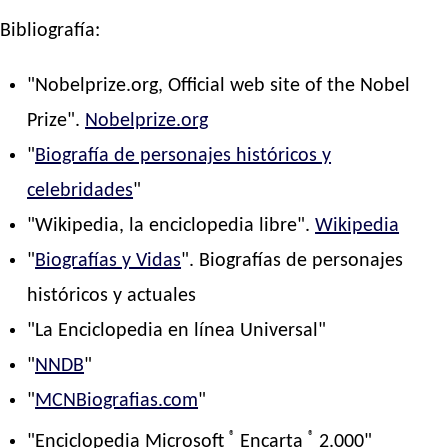
Bibliografía:
"Nobelprize.org, Official web site of the Nobel
Prize".
Nobelprize.org
"
Biografía de personajes históricos y
celebridades
"
"Wikipedia, la enciclopedia libre".
Wikipedia
"
Biografías y Vidas
". Biografías de personajes
históricos y actuales
"La Enciclopedia en línea Universal"
"
NNDB
"
"
MCNBiografias.com
"
®
®
"Enciclopedia Microsoft
Encarta
2.000"