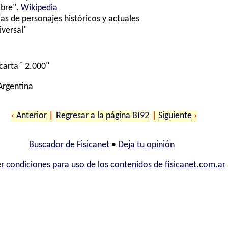
ibre".
Wikipedia
ías de personajes históricos y actuales
iversal"
®
carta
2.000"
 Argentina
‹
Anterior
|
Regresar a la página BI92
|
Siguiente
›
Buscador de Fisicanet
•
Deja tu opinión
r condiciones para uso de los contenidos de fisicanet.com.ar