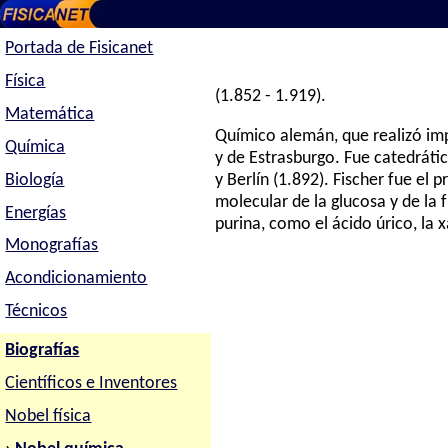
Portada de Fisicanet
Física
(1.852 - 1.919).
Matemática
Químico alemán, que realizó imp
Química
y de Estrasburgo. Fue catedráti
Biología
y Berlín (1.892). Fischer fue el 
molecular de la glucosa y de la
Energías
purina, como el ácido úrico, la 
Monografías
Acondicionamiento
Técnicos
Biografías
Científicos e Inventores
Nobel física