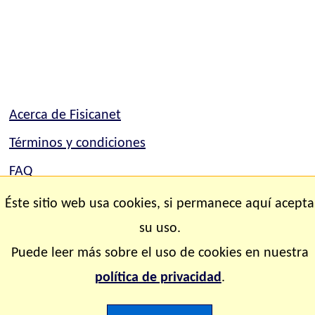
Acerca de Fisicanet
Términos y condiciones
FAQ
Mapa del sitio
Éste sitio web usa cookies, si permanece aquí acepta
Contacto
su uso.
Puede leer más sobre el uso de cookies en nuestra
Copyright © 2.000-2.028 Fisicanet ® Todos los
política de privacidad
.
derechos reservados