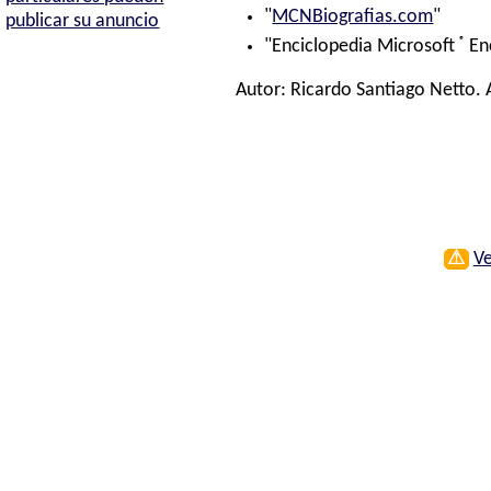
"
MCNBiografias.com
"
publicar su anuncio
®
"Enciclopedia Microsoft
En
Autor:
Ricardo Santiago Netto
.
⚠
Ve