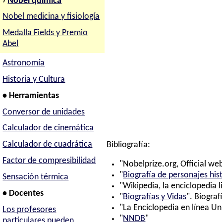
›
Nobel química
Nobel medicina y fisiología
Medalla Fields y Premio
Abel
Astronomía
Historia y Cultura
• Herramientas
Conversor de unidades
Calculador de cinemática
Calculador de cuadrática
Bibliografía:
Factor de compresibilidad
"Nobelprize.org, Official web
"
Biografía de personajes his
Sensación térmica
"Wikipedia, la enciclopedia l
• Docentes
"
Biografías y Vidas
". Biograf
"La Enciclopedia en línea Un
Los profesores
"
NNDB
"
particulares pueden