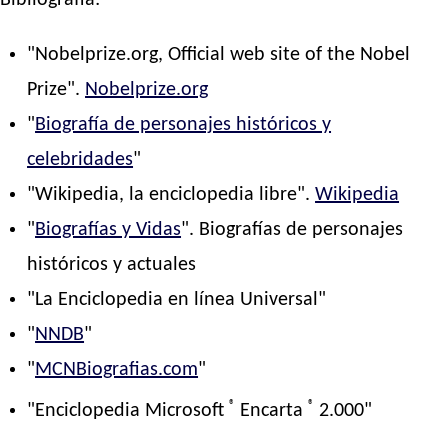
Bibliografía:
"Nobelprize.org, Official web site of the Nobel
Prize".
Nobelprize.org
"
Biografía de personajes históricos y
celebridades
"
"Wikipedia, la enciclopedia libre".
Wikipedia
"
Biografías y Vidas
". Biografías de personajes
históricos y actuales
"La Enciclopedia en línea Universal"
"
NNDB
"
"
MCNBiografias.com
"
®
®
"Enciclopedia Microsoft
Encarta
2.000"