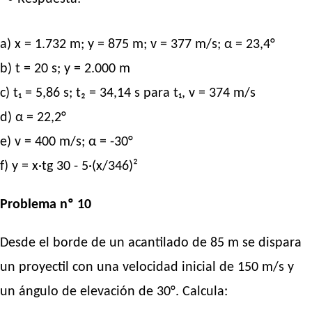
a) x = 1.732 m; y = 875 m; v = 377 m/s; α = 23,4°
b) t = 20 s; y = 2.000 m
c) t₁ = 5,86 s; t₂ = 34,14 s para t₁, v = 374 m/s
d) α = 22,2°
e) v = 400 m/s; α = -30°
f) y = x·tg 30 - 5·(x/346)²
Problema nº 10
Desde el borde de un acantilado de 85 m se dispara
un proyectil con una velocidad inicial de 150 m/s y
un ángulo de elevación de 30°. Calcula: