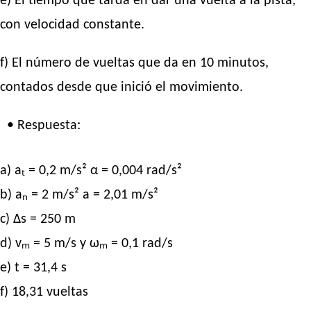
e) El tiempo que tarda en dar una vuelta a la pista,
con velocidad constante.
f) El número de vueltas que da en 10 minutos,
contados desde que inició el movimiento.
• Respuesta:
a) aₜ = 0,2 m/s² α = 0,004 rad/s²
b) aₙ = 2 m/s² a = 2,01 m/s²
c) Δs = 250 m
d) vₘ = 5 m/s y ωₘ = 0,1 rad/s
e) t = 31,4 s
f) 18,31 vueltas