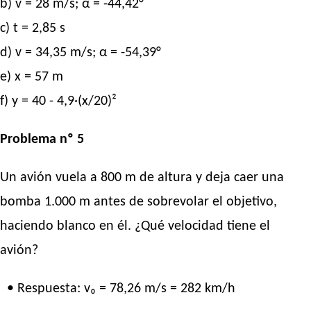
b) v = 28 m/s; α = -44,42°
c) t = 2,85 s
d) v = 34,35 m/s; α = -54,39°
e) x = 57 m
f) y = 40 - 4,9·(x/20)²
Problema nº 5
Un avión vuela a 800 m de altura y deja caer una
bomba 1.000 m antes de sobrevolar el objetivo,
haciendo blanco en él. ¿Qué velocidad tiene el
avión?
• Respuesta: v₀ = 78,26 m/s = 282 km/h