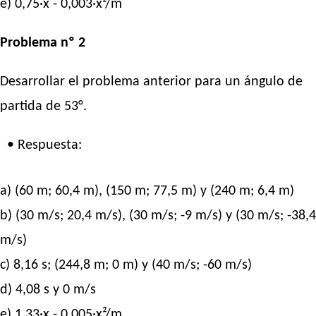
e) 0,75·x - 0,003·x²/m
Problema nº 2
Desarrollar el problema anterior para un ángulo de
partida de 53°.
• Respuesta:
a) (60 m; 60,4 m), (150 m; 77,5 m) y (240 m; 6,4 m)
b) (30 m/s; 20,4 m/s), (30 m/s; -9 m/s) y (30 m/s; -38,4
m/s)
c) 8,16 s; (244,8 m; 0 m) y (40 m/s; -60 m/s)
d) 4,08 s y 0 m/s
e) 1,33·x - 0,005·x²/m